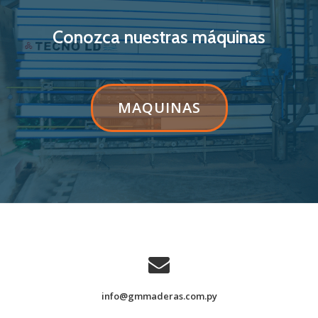
Conozca nuestras máquinas
ETIQUETA
MAQUINAS
DEL
BOTÓN
DE
LA
CINTA:MAQUINAS
info@gmmaderas.com.py