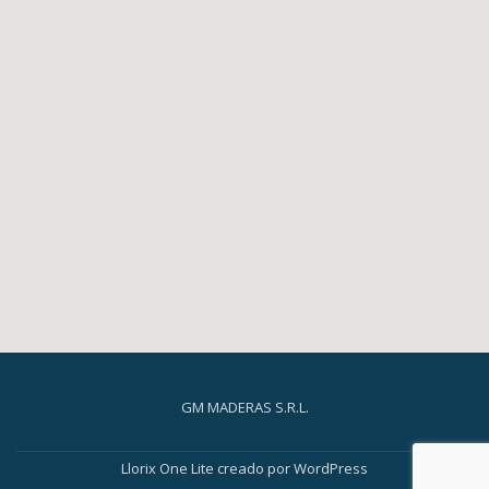
GM MADERAS S.R.L.
Menú
secundario
Llorix One Lite
creado por
WordPress